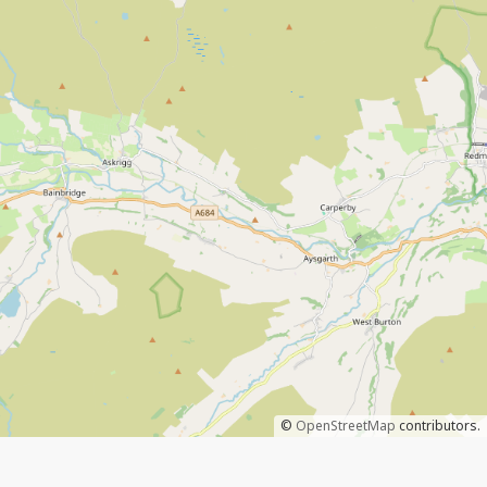
©
OpenStreetMap
contributors.