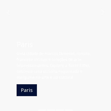
Previous
Nex
Rio de Janeir
famosos, comida
Uma cidade vibrante de
ções de arte
praias deslumbrantes e 
 a Torre Eiffel,
fôlego. Explore o Cristo 
equintada e
se com a deliciosa culin
ultura!
abrace a atmosfera soci
Rio de Janeiro