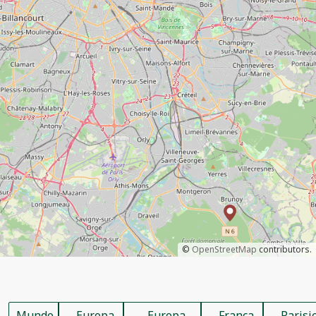
©
OpenStreetMap
contributors.
Mundo
Europa
Europa
França
Parisi