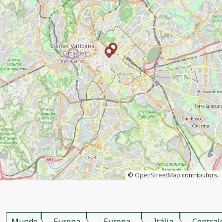
©
OpenStreetMap
contributors.
Mundo
Europa
Europa
Itália
Central