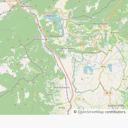
©
OpenStreetMap
contributors.