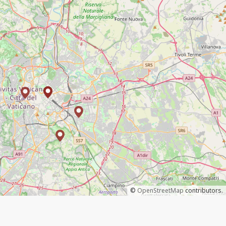
©
OpenStreetMap
contributors.