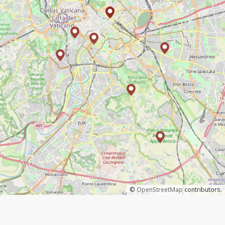
©
OpenStreetMap
contributors.