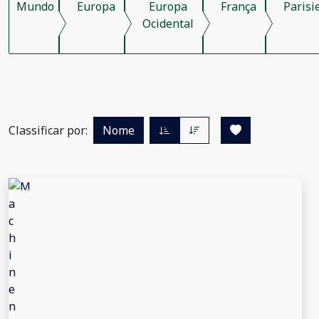
Mundo
Europa
Europa
França
Parisi
Ocidental
Classificar por:
Nome