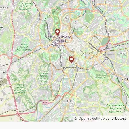
©
OpenStreetMap
contributors.