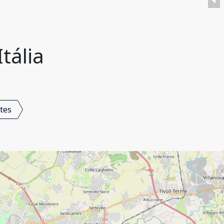
tália
tes