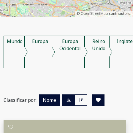
©
OpenStreetMap
contributors.
Mundo
Europa
Europa
Reino
Inglate
Ocidental
Unido
Classificar por:
Nome