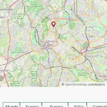
©
OpenStreetMap
contributors.
Mundo
Europa
Europa
Itália
Central