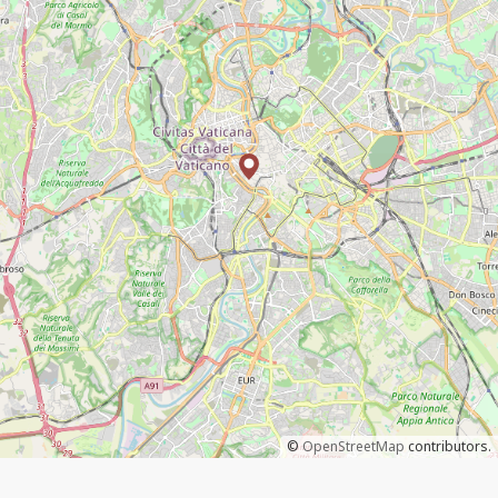
©
OpenStreetMap
contributors.