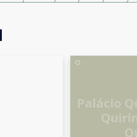
Palácio Q
Quiri
Q