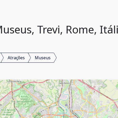
useus, Trevi, Rome, Itál
Atrações
Museus