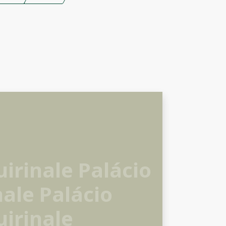
uirinale Palácio
nale Palácio
uirinale