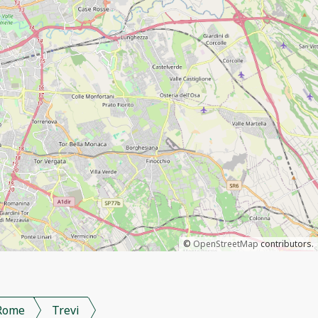
©
OpenStreetMap
contributors.
Rome
Trevi