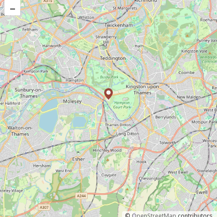
–
©
OpenStreetMap
contributors.