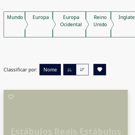
Mundo
Europa
Europa
Reino
Inglate
Ocidental
Unido
Classificar por:
Nome
Estábulos Reais Estábulos