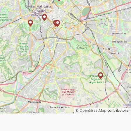
©
OpenStreetMap
contributors.