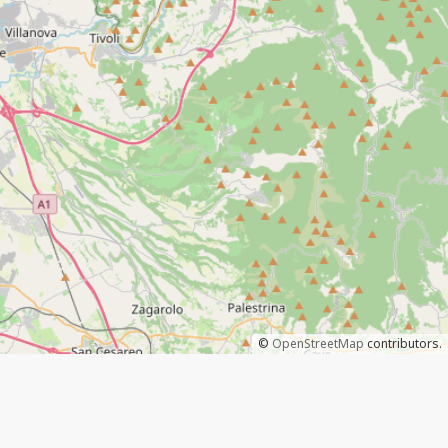
©
OpenStreetMap
contributors.