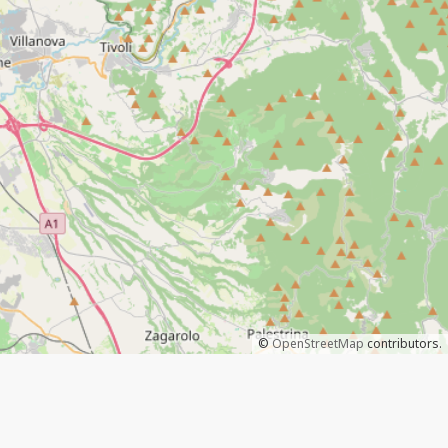
©
OpenStreetMap
contributors.