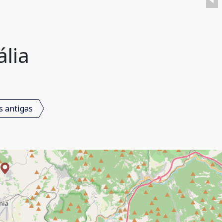
ália
s antigas