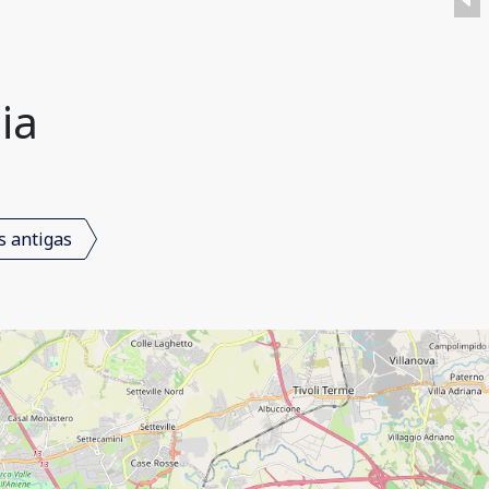
ia
s antigas