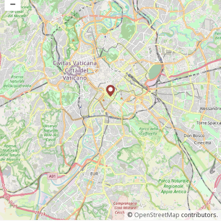
–
©
OpenStreetMap
contributors.