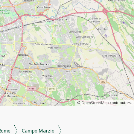
©
OpenStreetMap
contributors.
Rome
Campo Marzio