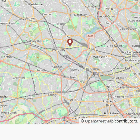
©
OpenStreetMap
contributors.