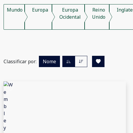
Mundo
Europa
Europa
Reino
Inglate
Ocidental
Unido
Classificar por:
Nome