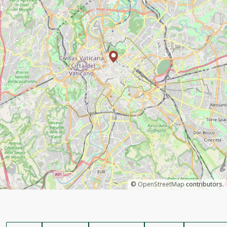
©
OpenStreetMap
contributors.