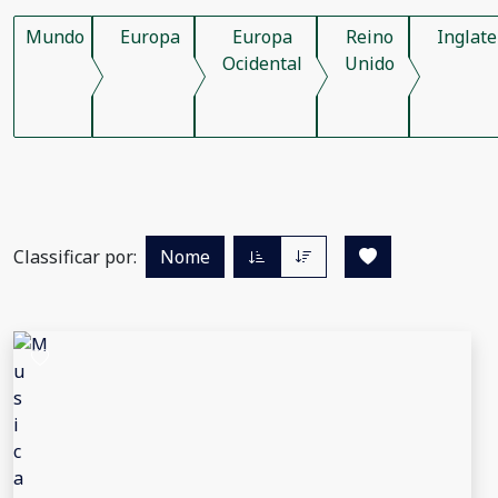
Mundo
Europa
Europa
Reino
Inglate
Ocidental
Unido
Classificar por:
Nome