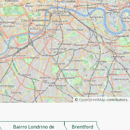
©
OpenStreetMap
contributors.
Bairro Londrino de
Brentford