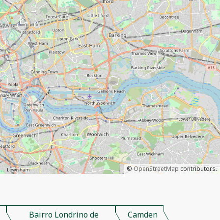
©
OpenStreetMap
contributors.
s
Bairro Londrino de
Camden