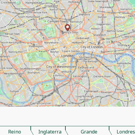
Reino
Inglaterra
Grande
Londre