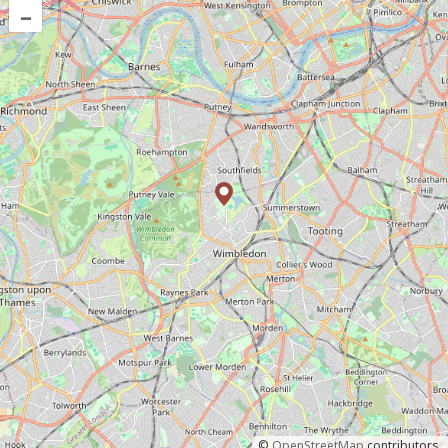
–
©
OpenStreetMap
contributors.