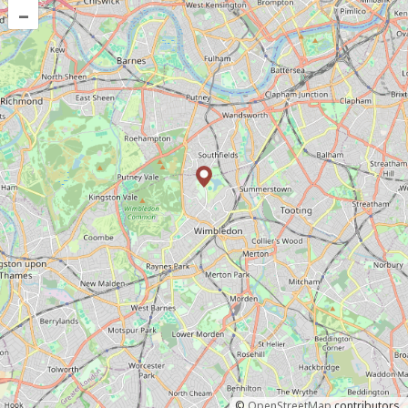
–
©
OpenStreetMap
contributors.