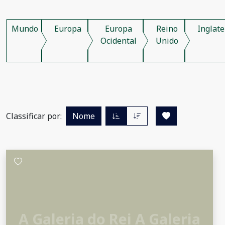
Mundo
Europa
Europa
Reino
Inglate
Ocidental
Unido
Classificar por:
Nome
A Galeria do Rei A Galeria