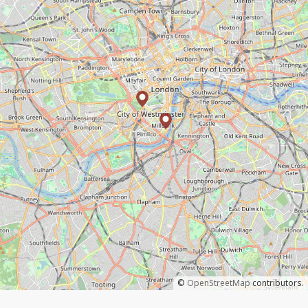
©
OpenStreetMap
contributors.