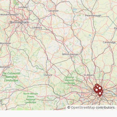
©
OpenStreetMap
contributors.