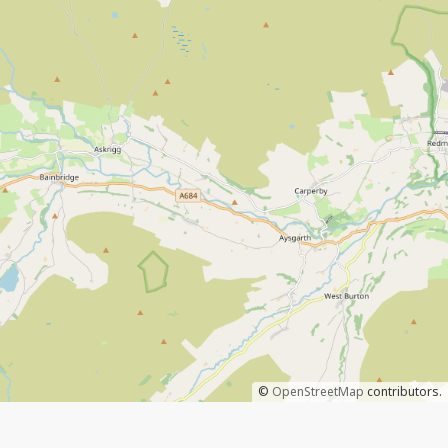
©
OpenStreetMap
contributors.