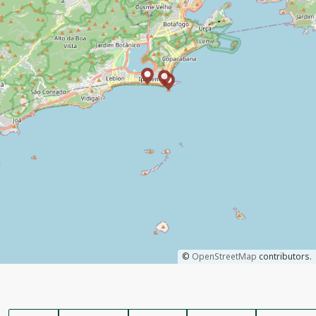
©
OpenStreetMap
contributors.