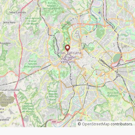
©
OpenStreetMap
contributors.