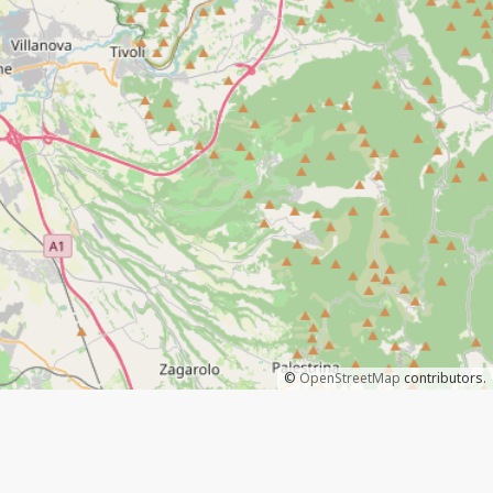
©
OpenStreetMap
contributors.