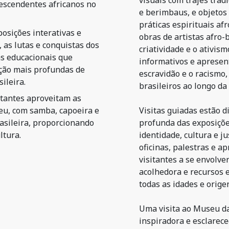
visuais com trajes tra
escendentes africanos no
e berimbaus, e objetos
práticas espirituais a
posições interativas e
obras de artistas afro
 as lutas e conquistas dos
criatividade e o ativis
as educacionais que
informativos e apresen
ão mais profundas de
escravidão e o racismo,
ileira.
brasileiros ao longo da 
itantes aproveitam as
seu, com samba, capoeira e
Visitas guiadas estão 
rasileira, proporcionando
profunda das exposiçõe
ltura.
identidade, cultura e j
oficinas, palestras e a
visitantes a se envolv
acolhedora e recursos 
todas as idades e orige
Uma visita ao Museu da
inspiradora e esclarece