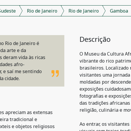
Sudeste
Rio de Janeiro
Rio de Janeiro
Gamboa
Descrição
o Rio de Janeiro é
da arte e da
O Museu da Cultura Afr
s deram vida às ricas
vibrante do rico patrim
dades afro-
brasileiros. Localizado
r, e saí me sentindo
visitantes uma jornada
a cidade.
moldadas por descenden
exposições cuidadosame
fotografias e exposiçõ
das tradições africanas
religião, culinária e mo
tes apreciam as extensas
ira tradicional e
Ao entrar, os visitante
teis e objetos religiosos