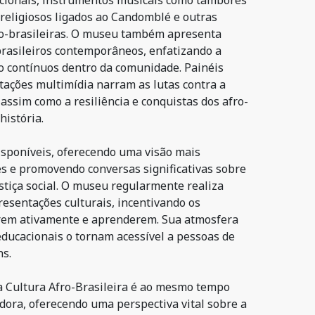
dicionais, instrumentos musicais como tambores
 religiosos ligados ao Candomblé e outras
fro-brasileiras. O museu também apresenta
-brasileiros contemporâneos, enfatizando a
mo contínuos dentro da comunidade. Painéis
tações multimídia narram as lutas contra a
 assim como a resiliência e conquistas dos afro-
história.
disponíveis, oferecendo uma visão mais
s e promovendo conversas significativas sobre
ustiça social. O museu regularmente realiza
presentações culturais, incentivando os
erem ativamente e aprenderem. Sua atmosfera
educacionais o tornam acessível a pessoas de
ns.
 Cultura Afro-Brasileira é ao mesmo tempo
dora, oferecendo uma perspectiva vital sobre a