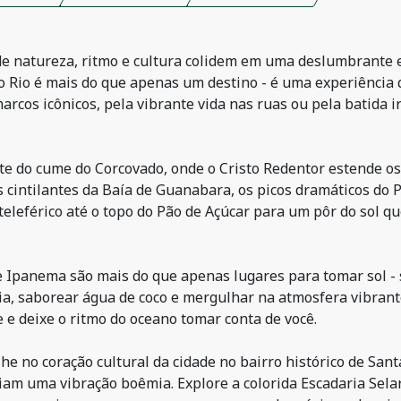
e natureza, ritmo e cultura colidem em uma deslumbrante ex
 Rio é mais do que apenas um destino - é uma experiência 
marcos icônicos, pela vibrante vida nas ruas ou pela batida 
 do cume do Corcovado, onde o Cristo Redentor estende os 
 cintilantes da Baía de Guanabara, os picos dramáticos do P
o teleférico até o topo do Pão de Açúcar para um pôr do sol q
e Ipanema são mais do que apenas lugares para tomar sol - 
aia, saborear água de coco e mergulhar na atmosfera vibrant
 e deixe o ritmo do oceano tomar conta de você.
he no coração cultural da cidade no bairro histórico de San
riam uma vibração boêmia. Explore a colorida Escadaria Sela