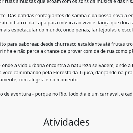
r ruas sinuosas que ecoam com os sons da música e das ris
rte. Das batidas contagiantes do samba e da bossa nova à en
isite o bairro da Lapa para música ao vivo e dança que dura
 mais espetacular do mundo, onde penas, lantejoulas e esco
 para saborear, desde churrasco escaldante até frutas trop
irinha e não perca a chance de provar comida de rua como pã
 - onde a vida urbana encontra a natureza selvagem, onde a 
 você caminhando pela Floresta da Tijuca, dançando na pra
enamente, com alegria e no momento.
de aventura - porque no Rio, todo dia é um carnaval, e cada 
Atividades