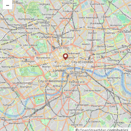
–
©
OpenStreetMap
contributors.