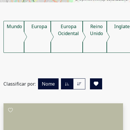
Mundo
Europa
Europa
Reino
Inglate
Ocidental
Unido
Classificar por:
Nome