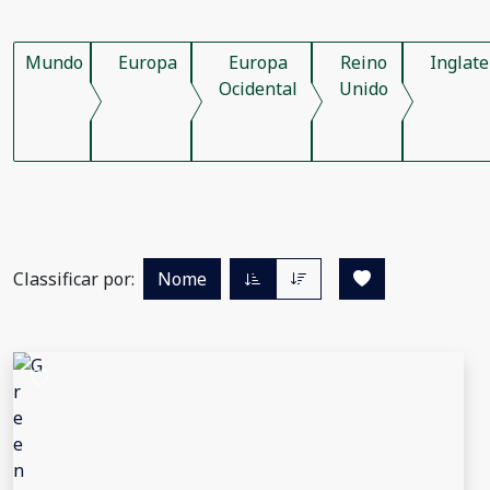
Mundo
Europa
Europa
Reino
Inglate
Ocidental
Unido
Classificar por:
Nome