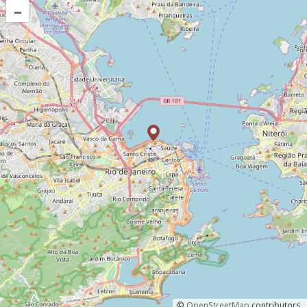
–
©
OpenStreetMap
contributors.