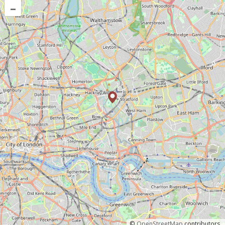
–
©
OpenStreetMap
contributors.