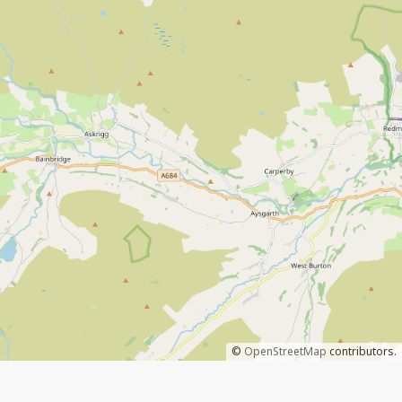
©
OpenStreetMap
contributors.