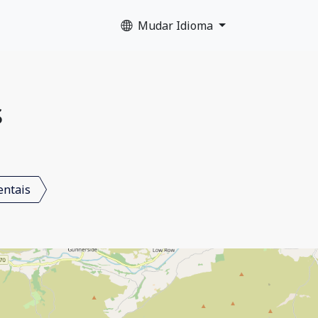
Mudar Idioma
s
entais