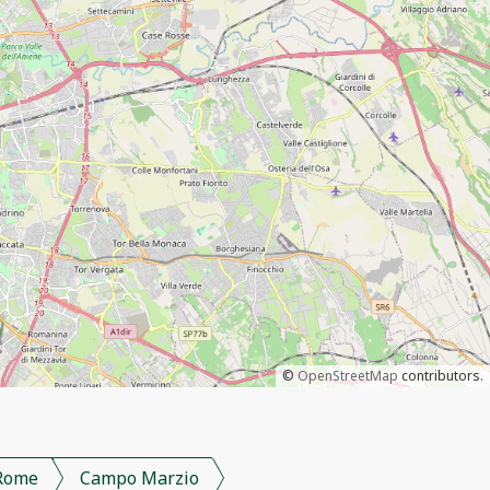
©
OpenStreetMap
contributors.
Rome
Campo Marzio