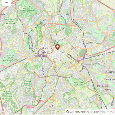
–
©
OpenStreetMap
contributors.