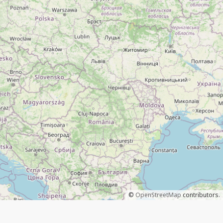
©
OpenStreetMap
contributors.