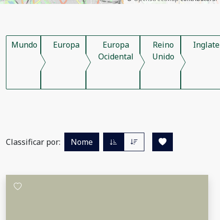
Mundo
Europa
Europa
Reino
Inglate
Ocidental
Unido
Classificar por:
Nome