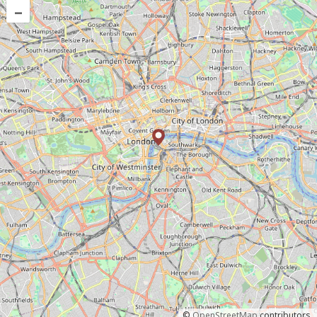
–
©
OpenStreetMap
contributors.