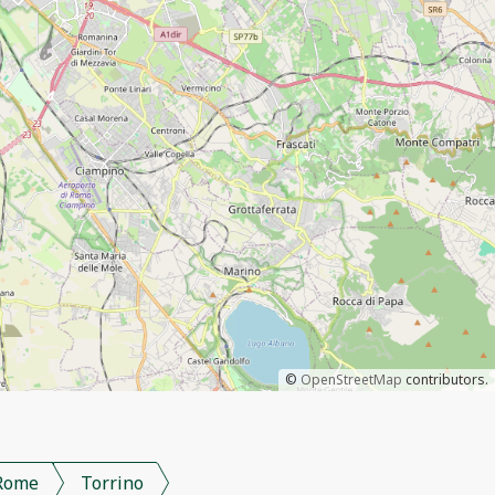
©
OpenStreetMap
contributors.
Rome
Torrino