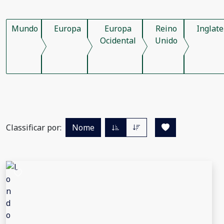
Mundo
Europa
Europa
Reino
Inglate
Ocidental
Unido
Classificar por:
Nome