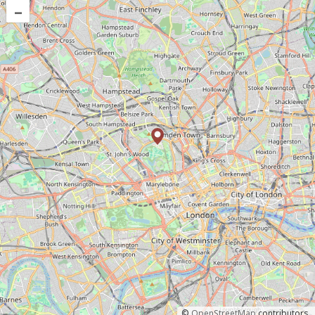
–
©
OpenStreetMap
contributors.