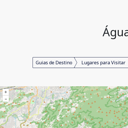
Água,
Guias de Destino
Lugares para Visitar
+
–